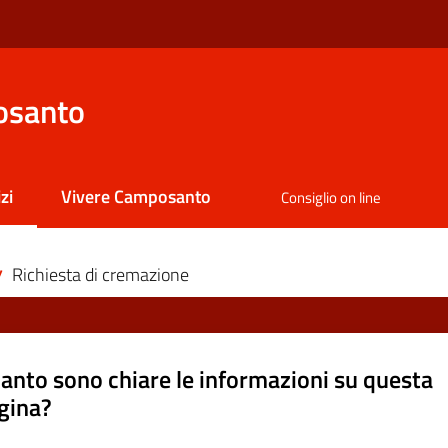
osanto
zi
Vivere Camposanto
Consiglio on line
 selezionato
Richiesta di cremazione
/
anto sono chiare le informazioni su questa
gina?
a da 1 a 5 stelle