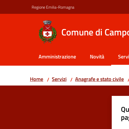
Vai al contenuto
Vai alla navigazione
Vai al footer
Regione Emilia-Romagna
Comune di Camp
Amministrazione
Novità
Servi
Menu
Home
Servizi
Anagrafe e stato civile
/
/
Qu
pa
Valut