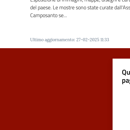
del paese. Le mostre sono state curate dall'Ass
Camposanto se...
Ultimo aggiornamento
:
27-02-2025 11:33
Qu
pa
Valut