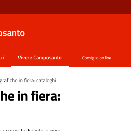
osanto
zi
Vivere Camposanto
Consiglio on line
Menu selezionato
rafiche in fiera: cataloghi
e in fiera:
ine esposte durante le Fiere