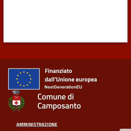
telematico
SUE
Tutti
gli
argomenti...
Seguici
su
Comune di
Camposanto
AMMINISTRAZIONE