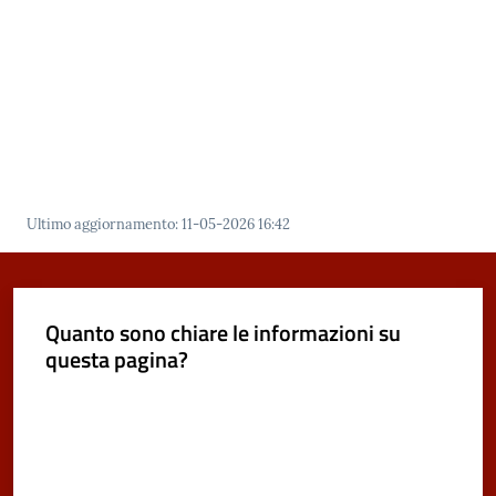
C
o
n
s
i
g
l
Ultimo aggiornamento
:
11-05-2026 16:42
i
o
o
n
Quanto sono chiare le informazioni su
l
questa pagina?
i
Valuta da 1 a 5 stelle
n
e
Sportello