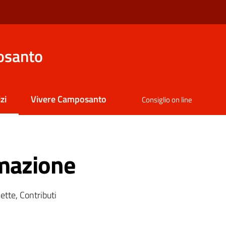
osanto
zi
Vivere Camposanto
Consiglio on line
 selezionato
mazione
ette, Contributi