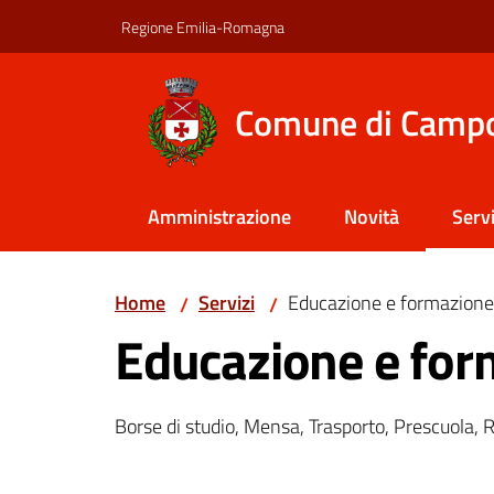
Vai al contenuto
Vai alla navigazione
Vai al footer
Regione Emilia-Romagna
Comune di Camp
Amministrazione
Novità
Servi
Menu
Home
Servizi
Educazione e formazione
/
/
Educazione e for
Borse di studio, Mensa, Trasporto, Prescuola, R