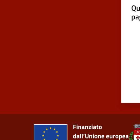
Qu
pa
Valut