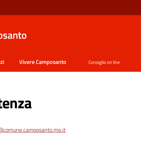
osanto
zi
Vivere Camposanto
Consiglio on line
stenza
@comune.camposanto.mo.it