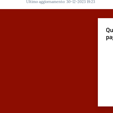
Ultimo aggiornamento
:
30-12-2023 19:23
Qu
pa
Valut