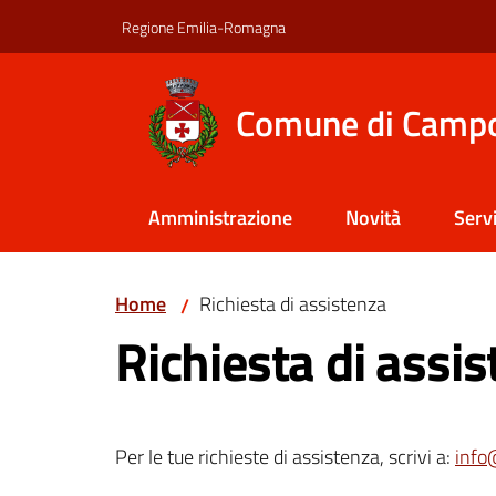
Vai al contenuto
Vai alla navigazione
Vai al footer
Regione Emilia-Romagna
Comune di Camp
Amministrazione
Novità
Servi
Home
Richiesta di assistenza
/
Richiesta di assi
Per le tue richieste di assistenza, scrivi a:
info