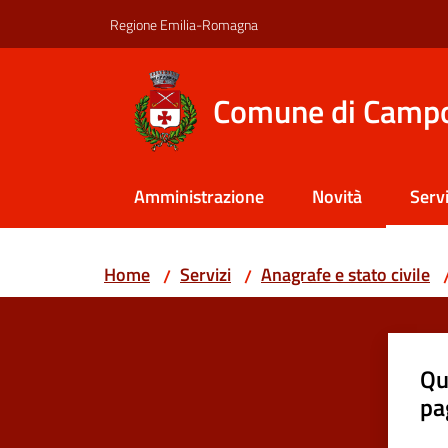
Vai al contenuto
Vai alla navigazione
Vai al footer
Regione Emilia-Romagna
Comune di Camp
Amministrazione
Novità
Servi
Menu
Home
Servizi
Anagrafe e stato civile
/
/
Qu
pa
Valut