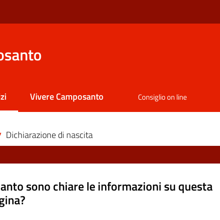
osanto
zi
Vivere Camposanto
Consiglio on line
 selezionato
Dichiarazione di nascita
/
anto sono chiare le informazioni su questa
gina?
a da 1 a 5 stelle