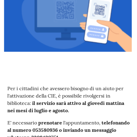
telematico
SUE
Tutti
gli
argomenti...
Seguici
su
Contenuto
Per i cittadini che avessero bisogno di un aiuto per
l'attivazione della CIE, è possibile rivolgersi in
biblioteca:
il servizio sarà attivo al giovedì mattina
nei mesi di luglio e agosto.
E' necessario
prenotare
l'appuntamento,
telefonando
al numero 053580936 o inviando un messaggio