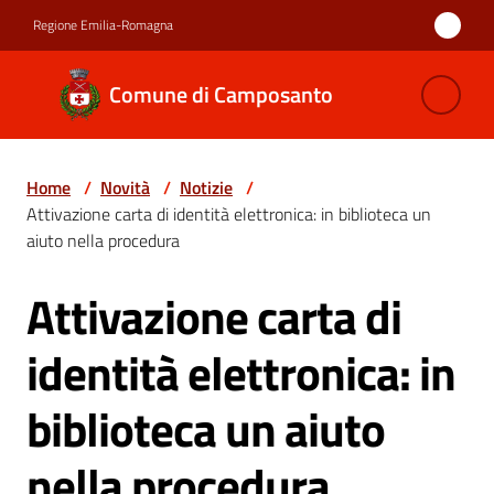
Vai al contenuto
Vai alla navigazione
Vai al footer
Regione Emilia-Romagna
Comune di
Comune di Camposanto
Camposanto
Home
/
Novità
/
Notizie
/
Amministrazione
Attivazione carta di identità elettronica: in biblioteca un
aiuto nella procedura
Novità
Menu selezionato
Attivazione carta di
Salta al contenuto
Servizi
identità elettronica: in
Vivere
biblioteca un aiuto
Camposanto
nella procedura