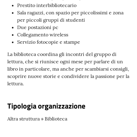
Prestito interbibliotecario
telematico
Sala ragazzi, con spazio per piccolissimi e zona
SUE
per piccoli gruppi di studenti
Due postazioni pc
Tutti
Collegamento wireless
gli
Servizio fotocopie e stampe
argomenti...
La biblioteca coordina gli incontri del gruppo di
lettura, che si riunisce ogni mese per parlare di un
libro in particolare, ma anche per scambiarsi consigli,
Seguici
scoprire nuove storie e condividere la passione per la
su
lettura.
Tipologia organizzazione
Altra struttura » Biblioteca