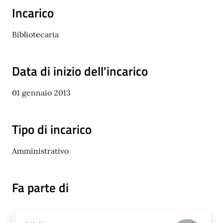
Incarico
C
Bibliotecaria
o
n
s
Data di inizio dell'incarico
i
g
01 gennaio 2013
l
i
o
Tipo di incarico
o
n
Amministrativo
l
i
n
Fa parte di
e
Sportello