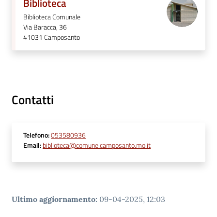
Biblioteca
telematico
Biblioteca Comunale
SUE
Via Baracca, 36
41031
Camposanto
Tutti
gli
argomenti...
Contatti
Seguici
su
Telefono
:
053580936
Email
:
biblioteca@comune.camposanto.mo.it
Ultimo aggiornamento
:
09-04-2025, 12:03