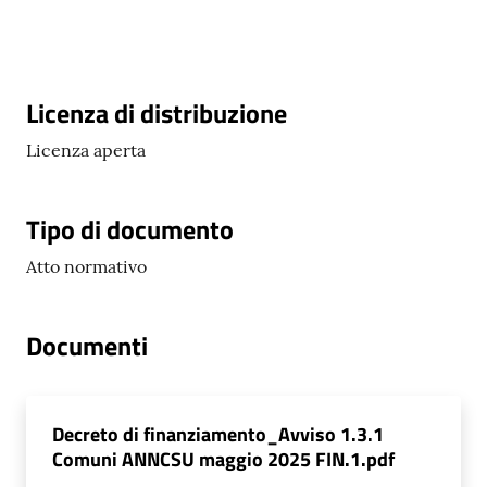
telematico
SUE
Descrizione
Licenza di distribuzione
Tutti
gli
Licenza aperta
argomenti...
Tipo di documento
Seguici
Atto normativo
su
Documenti
Decreto di finanziamento_Avviso 1.3.1
Comuni ANNCSU maggio 2025 FIN.1.pdf