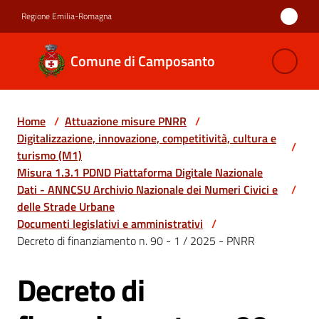
Vai al contenuto
Vai alla navigazione
Vai al footer
Regione Emilia-Romagna
Comune di
Comune di Camposanto
Camposanto
Home
/
Attuazione misure PNRR
/
Amministrazione
Digitalizzazione, innovazione, competitività, cultura e
/
turismo (M1)
Novità
Misura 1.3.1 PDND Piattaforma Digitale Nazionale
Dati - ANNCSU Archivio Nazionale dei Numeri Civici e
/
delle Strade Urbane
Servizi
Documenti legislativi e amministrativi
/
Decreto di finanziamento n. 90 - 1 / 2025 - PNRR
Vivere
Camposanto
Decreto di
Salta al contenuto