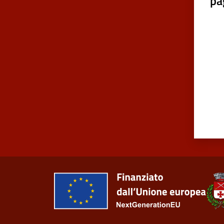
pa
Valut