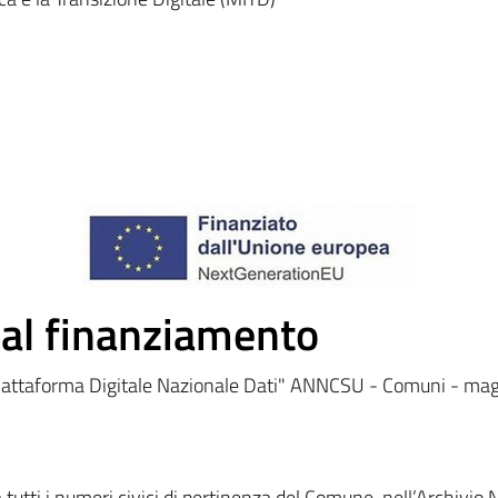
 al finanziamento
"Piattaforma Digitale Nazionale Dati" ANNCSU - Comuni - ma
 tutti i numeri civici di pertinenza del Comune, nell’Archivio 