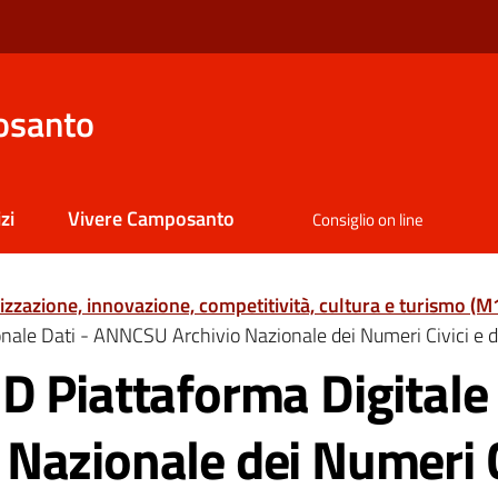
osanto
zi
Vivere Camposanto
Consiglio on line
lizzazione, innovazione, competitività, cultura e turismo (M
nale Dati - ANNCSU Archivio Nazionale dei Numeri Civici e d
 Piattaforma Digitale 
azionale dei Numeri Ci