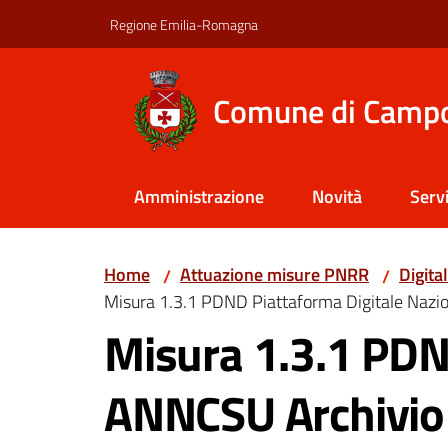
Vai al contenuto
Vai alla navigazione
Vai al footer
Regione Emilia-Romagna
Comune di Camp
Amministrazione
Novità
Servi
Home
Attuazione misure PNRR
Digita
/
/
Misura 1.3.1 PDND Piattaforma Digitale Nazio
Misura 1.3.1 PDND
ANNCSU Archivio N