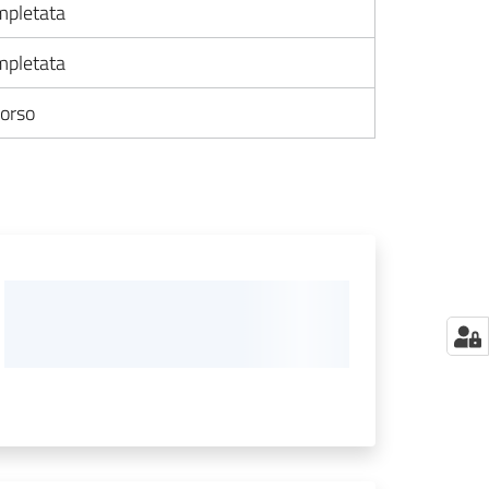
pletata
pletata
corso