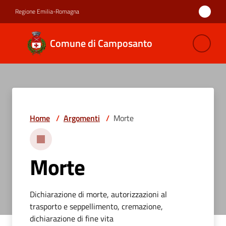
Vai al contenuto
Vai alla navigazione
Vai al footer
Regione Emilia-Romagna
Comune di
Comune di Camposanto
Camposanto
Amministrazione
Home
/
Argomenti
/
Morte
Novità
Servizi
Morte
Vivere
Camposanto
Dichiarazione di morte, autorizzazioni al
trasporto e seppellimento, cremazione,
dichiarazione di fine vita