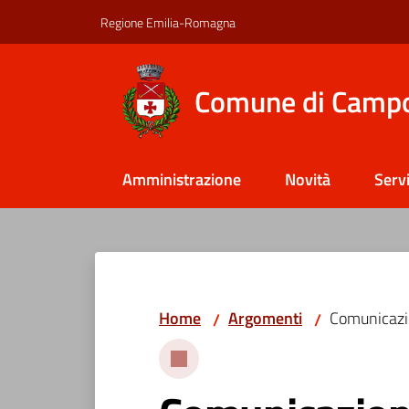
Vai al contenuto
Vai alla navigazione
Vai al footer
Regione Emilia-Romagna
Comune di Camp
Amministrazione
Novità
Servi
Home
Argomenti
Comunicazio
/
/