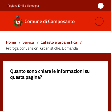
Vai al contenuto
Vai alla navigazione
Vai al footer
Regione Emilia-Romagna
Comune di
Comune di Camposanto
Camposanto
Home
/
Servizi
/
Catasto e urbanistica
/
Amministrazione
Proroga convenzioni urbanistiche: Domanda
Novità
Quanto sono chiare le informazioni su
Servizi
questa pagina?
Menu selezionato
Vivere
Valuta da 1 a 5 stelle
Camposanto