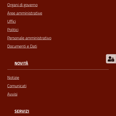
Organi di governo
telematico
SUE
Aree amministrative
Uffici
Tutti
Politici
gli
Personale amministrativo
argomenti...
Documenti e Dati
Seguici
NOVITÀ
su
Notizie
Comunicati
Avvisi
SERVIZI