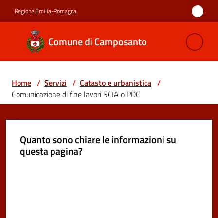
Vai al contenuto
Vai alla navigazione
Vai al footer
Regione Emilia-Romagna
Comune di
Comune di Camposanto
Camposanto
Home
/
Servizi
/
Catasto e urbanistica
/
Amministrazione
Comunicazione di fine lavori SCIA o PDC
Novità
Quanto sono chiare le informazioni su
Servizi
questa pagina?
Menu selezionato
Vivere
Valuta da 1 a 5 stelle
Camposanto