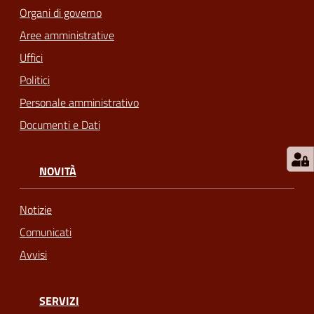
Organi di governo
telematico
SUE
Aree amministrative
Uffici
Tutti
Politici
gli
Personale amministrativo
argomenti...
Documenti e Dati
Seguici
NOVITÀ
su
Notizie
Comunicati
Avvisi
SERVIZI