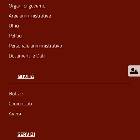
Organi di governo
telematico
SUE
Aree amministrative
Uffici
Tutti
Politici
gli
Personale amministrativo
argomenti...
Documenti e Dati
Seguici
NOVITÀ
su
Notizie
Comunicati
Avvisi
SERVIZI