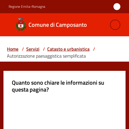
Vai al contenuto
Vai alla navigazione
Vai al footer
Regione Emilia-Romagna
Comune di
Comune di Camposanto
Camposanto
Home
/
Servizi
/
Catasto e urbanistica
/
Amministrazione
Autorizzazione paesaggistica semplificata
Novità
Quanto sono chiare le informazioni su
Servizi
questa pagina?
Menu selezionato
Vivere
Valuta da 1 a 5 stelle
Camposanto