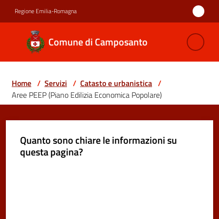
Vai al contenuto
Vai alla navigazione
Vai al footer
Regione Emilia-Romagna
Comune di
Comune di Camposanto
Camposanto
Home
/
Servizi
/
Catasto e urbanistica
/
Amministrazione
Aree PEEP (Piano Edilizia Economica Popolare)
Novità
Quanto sono chiare le informazioni su
Servizi
questa pagina?
Menu selezionato
Vivere
Valuta da 1 a 5 stelle
Camposanto