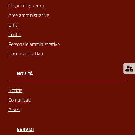
Organi di governo
telematico
SUE
Aree amministrative
Uffici
Tutti
Politici
gli
Personale amministrativo
argomenti...
Documenti e Dati
Seguici
NOVITÀ
su
Notizie
Comunicati
Avvisi
SERVIZI