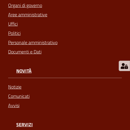
Organi di governo
telematico
SUE
Aree amministrative
Uffici
Tutti
Politici
gli
Personale amministrativo
argomenti...
Documenti e Dati
Seguici
NOVITÀ
su
Notizie
Comunicati
Avvisi
SERVIZI