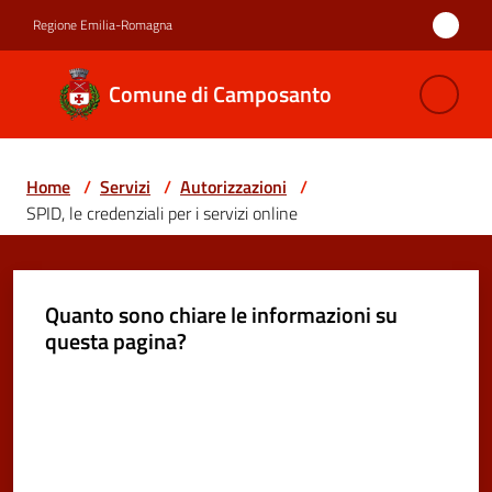
Vai al contenuto
Vai alla navigazione
Vai al footer
Regione Emilia-Romagna
Comune di
Comune di Camposanto
Camposanto
Home
/
Servizi
/
Autorizzazioni
/
Amministrazione
SPID, le credenziali per i servizi online
Novità
Quanto sono chiare le informazioni su
Servizi
questa pagina?
Menu selezionato
Vivere
Valuta da 1 a 5 stelle
Camposanto