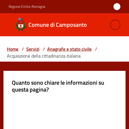
Vai al contenuto
Vai alla navigazione
Vai al footer
Regione Emilia-Romagna
Comune di
Comune di Camposanto
Camposanto
Home
/
Servizi
/
Anagrafe e stato civile
/
Amministrazione
Acquisizione della cittadinanza italiana
Novità
Quanto sono chiare le informazioni su
Servizi
questa pagina?
Menu selezionato
Vivere
Valuta da 1 a 5 stelle
Camposanto