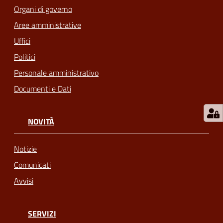
Organi di governo
telematico
SUE
Aree amministrative
Uffici
Tutti
Politici
gli
Personale amministrativo
argomenti...
Documenti e Dati
Seguici
NOVITÀ
su
Notizie
Comunicati
Avvisi
SERVIZI