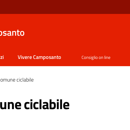
osanto
zi
Vivere Camposanto
Consiglio on line
omune ciclabile
ne ciclabile