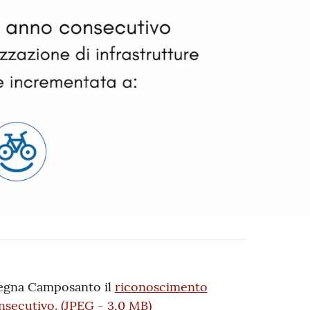
ssegna Camposanto il
riconoscimento
nsecutivo.
(
JPEG
-
3,0 MB
)