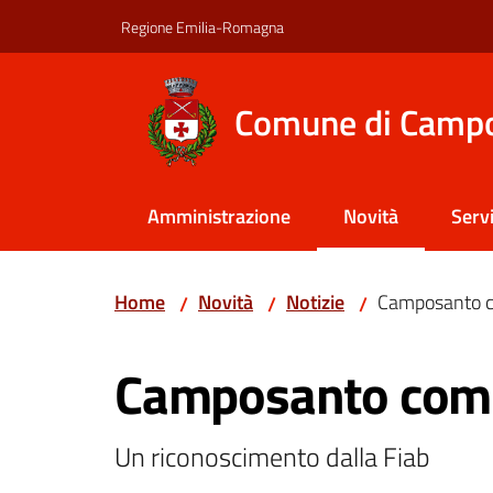
Vai al contenuto
Vai alla navigazione
Vai al footer
Regione Emilia-Romagna
Comune di Camp
Amministrazione
Novità
Servi
Menu selezionato
Home
Novità
Notizie
Camposanto c
/
/
/
Salta al contenuto
Camposanto comu
Un riconoscimento dalla Fiab