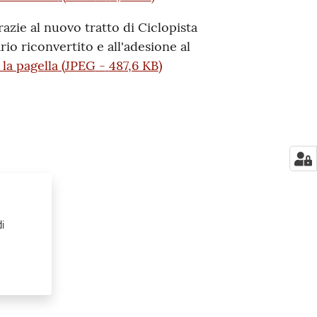
azie al nuovo tratto di Ciclopista
rio riconvertito e all'adesione al
 la pagella
(
JPEG
-
487,6 KB
)
i