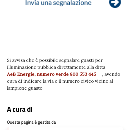
telematico
SUE
Tutti
gli
argomenti...
Contenuto
Si avvisa che è possibile segnalare guasti per
illuminazione pubblica direttamente alla ditta
Seguici
AeB Energie, numero verde 800 553 445
, avendo
su
cura di indicare la via e il numero civico vicino al
lampione guasto.
A cura di
Questa pagina è gestita da