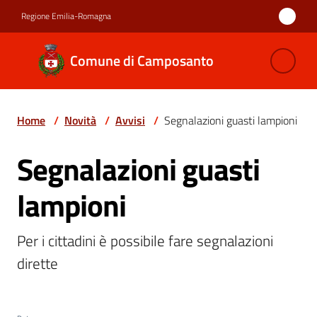
Vai al contenuto
Vai alla navigazione
Vai al footer
Regione Emilia-Romagna
Comune di
Comune di Camposanto
Camposanto
Home
/
Novità
/
Avvisi
/
Segnalazioni guasti lampioni
Amministrazione
Segnalazioni guasti
Salta al contenuto
Novità
Menu selezionato
lampioni
Servizi
Per i cittadini è possibile fare segnalazioni 
Vivere
dirette
Camposanto