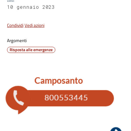
Data
:
10 gennaio 2023
C
o
Condividi
Vedi azioni
n
s
Argomenti
i
g
Risposta alle emergenze
l
i
o
o
n
l
i
n
e
Sportello