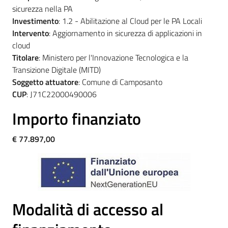
sicurezza nella PA
telematico
Investimento
: 1.2 - Abilitazione al Cloud per le PA Locali
SUE
Intervento
: Aggiornamento in sicurezza di applicazioni in
cloud
Tutti
Titolare
: Ministero per l'Innovazione Tecnologica e la
gli
Transizione Digitale (MITD)
argomenti...
Soggetto attuatore
: Comune di Camposanto
CUP
: J71C22000490006
Importo finanziato
Seguici
su
€ 77.897,00
Modalità di accesso al