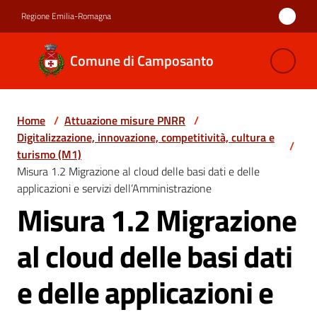
Vai al contenuto
Vai alla navigazione
Vai al footer
Regione Emilia-Romagna
Comune di
Comune di Camposanto
Camposanto
Home
/
Attuazione misure PNRR
/
Amministrazione
Digitalizzazione, innovazione, competitività, cultura e
/
turismo (M1)
Novità
Misura 1.2 Migrazione al cloud delle basi dati e delle
applicazioni e servizi dell’Amministrazione
Misura 1.2 Migrazione
Servizi
al cloud delle basi dati
Vivere
Camposanto
e delle applicazioni e