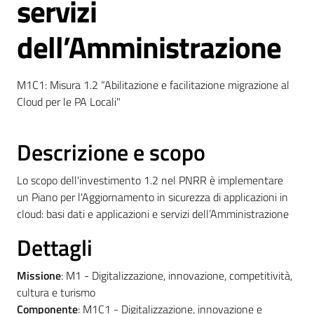
servizi
dell’Amministrazione
C
o
n
M1C1: Misura 1.2 “Abilitazione e facilitazione migrazione al
s
Cloud per le PA Locali"
i
g
l
Descrizione e scopo
i
o
Lo scopo dell'investimento 1.2 nel PNRR è implementare
o
un Piano per l'Aggiornamento in sicurezza di applicazioni in
n
cloud: basi dati e applicazioni e servizi dell’Amministrazione
l
i
Dettagli
n
e
Missione
: M1 - Digitalizzazione, innovazione, competitività,
cultura e turismo
Componente
: M1C1 - Digitalizzazione, innovazione e
Sportello