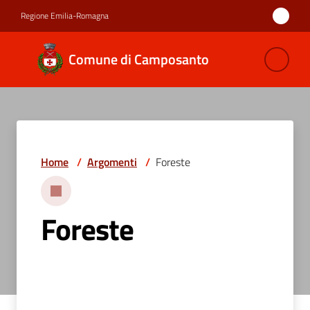
Vai al contenuto
Vai alla navigazione
Vai al footer
Regione Emilia-Romagna
Comune di
Comune di Camposanto
Camposanto
Amministrazione
Home
/
Argomenti
/
Foreste
Novità
Servizi
Foreste
Vivere
Camposanto