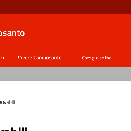
osanto
zi
Vivere Camposanto
Consiglio on line
novabili