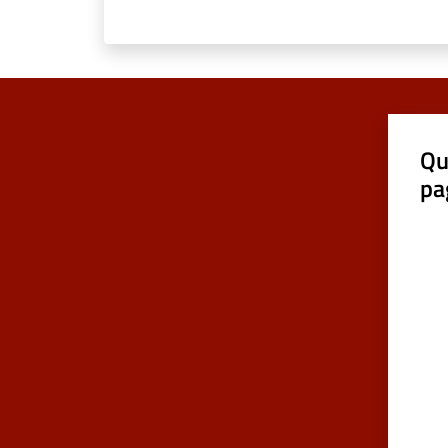
Qu
pa
Valut