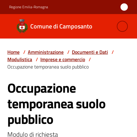
Vai al contenuto
Vai alla navigazione
Vai al footer
Regione Emilia-Romagna
Comune di
Comune di Camposanto
Camposanto
Home
/
Amministrazione
/
Documenti e Dati
/
Amministrazione
Modulistica
/
Imprese e commercio
/
Menu selezionato
Occupazione temporanea suolo pubblico
Novità
Occupazione
Salta al contenuto
Servizi
temporanea suolo
Vivere
pubblico
Camposanto
Modulo di richiesta