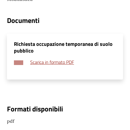
telematico
SUE
Documenti
Tutti
gli
argomenti...
Richiesta occupazione temporanea di suolo
pubblico
Scarica in formato PDF
Seguici
su
Formati disponibili
pdf