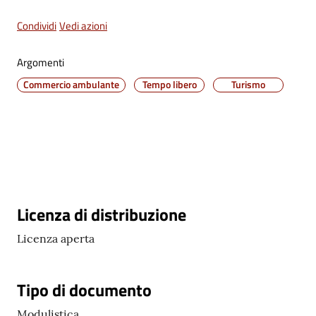
Condividi
Vedi azioni
C
o
Argomenti
n
Commercio ambulante
Tempo libero
Turismo
s
i
g
l
i
o
o
n
Descrizione
Licenza di distribuzione
l
i
Licenza aperta
n
e
Tipo di documento
Sportello
Modulistica