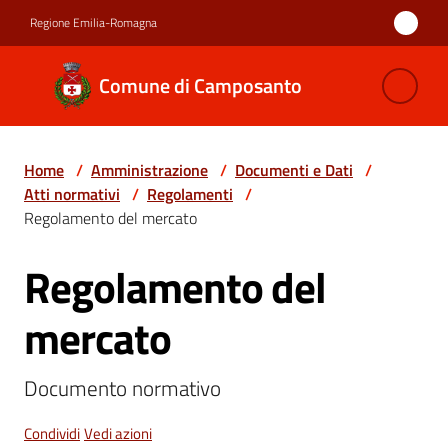
Vai al contenuto
Vai alla navigazione
Vai al footer
Regione Emilia-Romagna
Comune di
Comune di Camposanto
Camposanto
Home
/
Amministrazione
/
Documenti e Dati
/
Amministrazione
Atti normativi
/
Regolamenti
/
Menu selezionato
Regolamento del mercato
Novità
Regolamento del
Salta al contenuto
Servizi
mercato
Vivere
Camposanto
Documento normativo
Condividi
Vedi azioni