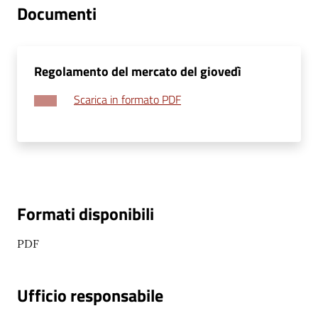
Documenti
telematico
SUE
Tutti
Regolamento del mercato del giovedì
gli
Scarica in formato PDF
argomenti...
Seguici
su
Formati disponibili
PDF
Ufficio responsabile