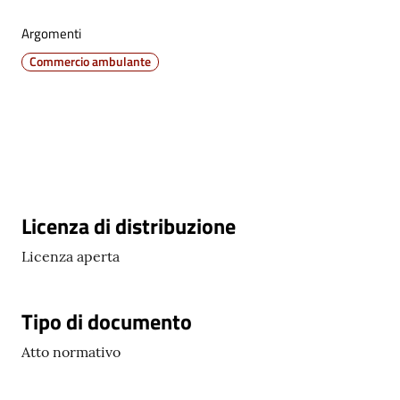
Argomenti
C
Commercio ambulante
o
n
s
i
g
l
i
o
Descrizione
Licenza di distribuzione
o
Licenza aperta
n
l
i
Tipo di documento
n
e
Atto normativo
Sportello